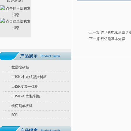
欢迎洽谈！
·上一篇
连华机电永康线切
·下一篇
线切割基本知识
数显控制柜
LHSK-中走丝型控制柜
LHSK变频一体柜
LHSK-A6型控制柜
线切割单板机
配件